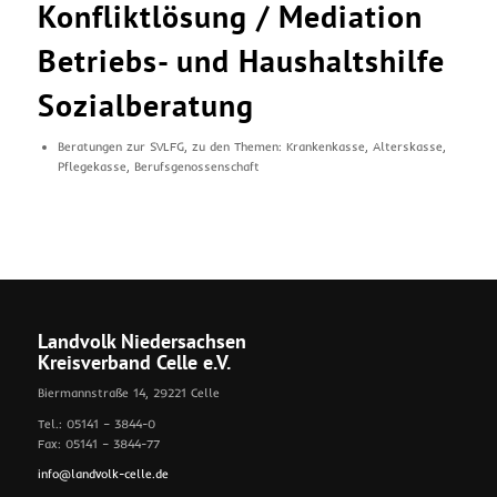
Konfliktlösung / Mediation
Betriebs- und Haushaltshilfe
Sozialberatung
Beratungen zur SVLFG, zu den Themen: Krankenkasse, Alterskasse,
Pflegekasse, Berufsgenossenschaft
Landvolk Niedersachsen
Kreisverband Celle e.V.
Biermannstraße 14, 29221 Celle
Tel.: 05141 – 3844-0
Fax: 05141 – 3844-77
info@landvolk-celle.de