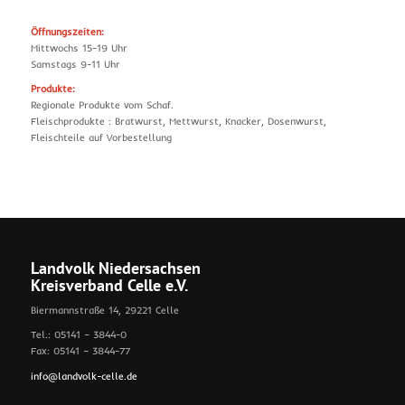
Öffnungszeiten:
Mittwochs 15-19 Uhr
Samstags 9-11 Uhr
Produkte:
Regionale Produkte vom Schaf.
Fleischprodukte : Bratwurst, Mettwurst, Knacker, Dosenwurst,
Fleischteile auf Vorbestellung
Landvolk Niedersachsen
Kreisverband Celle e.V.
Biermannstraße 14, 29221 Celle
Tel.: 05141 – 3844-0
Fax: 05141 – 3844-77
info@landvolk-celle.de